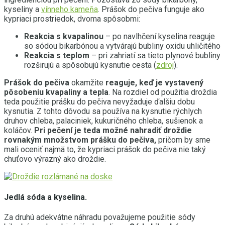
kyseliny a
vínneho kameňa
. Prášok do pečiva funguje ako
kypriaci prostriedok, dvoma spôsobmi:
Reakcia s kvapalinou
– po navlhčení kyselina reaguje
so sódou bikarbónou a vytvárajú bubliny oxidu uhličitého
Reakcia s teplom
– pri zahriatí sa tieto plynové bubliny
rozširujú a spôsobujú kysnutie cesta (
zdroj
).
Prášok do pečiva
okamžite
reaguje, keď je vystavený
pôsobeniu kvapaliny a tepla
. Na rozdiel od použitia droždia
teda použitie prášku do pečiva nevyžaduje ďalšiu dobu
kysnutia. Z tohto dôvodu sa používa na kysnutie rýchlych
druhov chleba, palaciniek, kukuričného chleba, sušienok a
koláčov.
Pri pečení je teda možné nahradiť droždie
rovnakým množstvom prášku do pečiva,
pričom by sme
mali oceniť najmä to, že kypriaci prášok do pečiva nie taký
chuťovo výrazný ako droždie.
Jedlá sóda a kyselina.
Za druhú adekvátne náhradu považujeme použitie sódy