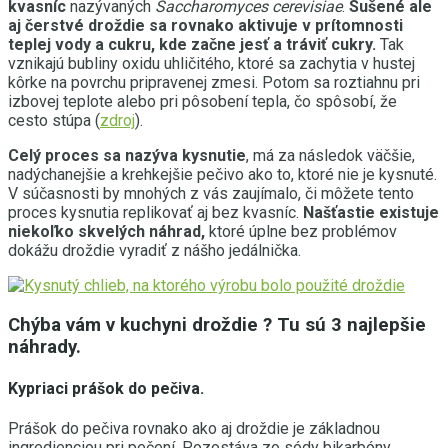
kvasníc
nazývaných
Saccharomyces cerevisiae
.
Sušené ale
aj čerstvé droždie sa rovnako aktivuje v prítomnosti
teplej vody a cukru, kde začne jesť a tráviť cukry.
Tak
vznikajú bubliny oxidu uhličitého, ktoré sa zachytia v hustej
kôrke na povrchu pripravenej zmesi. Potom sa roztiahnu pri
izbovej teplote alebo pri pôsobení tepla, čo spôsobí, že
cesto stúpa (
zdroj
).
Celý proces sa nazýva kysnutie
, má za následok väčšie,
nadýchanejšie a krehkejšie pečivo ako to, ktoré nie je kysnuté.
V súčasnosti by mnohých z vás zaujímalo, či môžete tento
proces kysnutia replikovať aj bez kvasníc.
Našťastie existuje
niekoľko skvelých náhrad,
ktoré úplne bez problémov
dokážu droždie vyradiť z nášho jedálnička.
Chýba vám v kuchyni droždie ? Tu sú 3 najlepšie
náhrady.
Kypriaci prášok do pečiva.
Prášok do pečiva rovnako ako aj droždie je základnou
ingredienciou pri pečení. Pozostáva zo sódy bikarbóny,