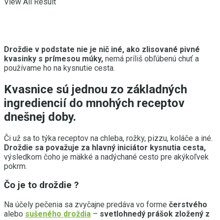
View All Result
Droždie v podstate nie je nič iné, ako zlisované pivné
kvasinky s prímesou múky,
nemá príliš obľúbenú chuť a
používame ho na kysnutie cesta.
Kvasnice sú jednou zo základných
ingrediencií do mnohých receptov
dnešnej doby.
Či už sa to týka receptov na chleba, rožky, pizzu, koláče a iné.
Droždie sa považuje za hlavný iniciátor kysnutia cesta,
výsledkom čoho je mäkké a nadýchané cesto pre akýkoľvek
pokrm.
Čo je to droždie ?
Na účely pečenia sa zvyčajne predáva vo forme
čerstvého
alebo
sušeného droždia
–
svetlohnedý prášok zložený z