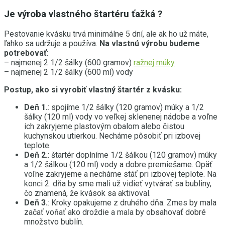
Je výroba vlastného štartéru ťažká ?
Pestovanie kvásku trvá minimálne 5 dní, ale ak ho už máte,
ľahko sa udržuje a používa.
Na vlastnú výrobu budeme
potrebovať
:
– najmenej 2 1/2 šálky (600 gramov)
ražnej múky
– najmenej 2 1/2 šálky (600 ml) vody
Postup, ako si vyrobiť vlastný štartér z kvásku:
Deň 1.
: spojíme 1/2 šálky (120 gramov) múky a 1/2
šálky (120 ml) vody vo veľkej sklenenej nádobe a voľne
ich zakryjeme plastovým obalom alebo čistou
kuchynskou utierkou. Necháme pôsobiť pri izbovej
teplote.
Deň 2.
: štartér doplníme 1/2 šálkou (120 gramov) múky
a 1/2 šálkou (120 ml) vody a dobre premiešame. Opäť
voľne zakryjeme a necháme stáť pri izbovej teplote. Na
konci 2. dňa by sme mali už vidieť vytvárať sa bubliny,
čo znamená, že kvások sa aktivoval.
Deň 3.
: Kroky opakujeme z druhého dňa. Zmes by mala
začať voňať ako droždie a mala by obsahovať dobré
množstvo bublín.