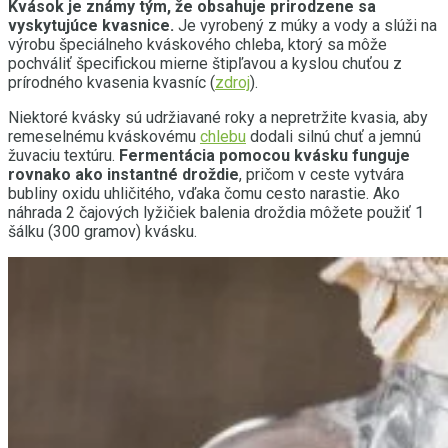
Kvások je známy tým, že obsahuje prirodzene sa
vyskytujúce kvasnice.
Je vyrobený z múky a vody a slúži na
výrobu špeciálneho kváskového chleba, ktorý sa môže
pochváliť špecifickou mierne štipľavou a kyslou chuťou z
prírodného kvasenia kvasníc (
zdroj
).
Niektoré kvásky sú udržiavané roky a nepretržite kvasia, aby
remeselnému kváskovému
chlebu
dodali silnú chuť a jemnú
žuvaciu textúru.
Fermentácia pomocou kvásku funguje
rovnako ako instantné droždie
, pričom v ceste vytvára
bubliny oxidu uhličitého, vďaka čomu cesto narastie. Ako
náhrada 2 čajových lyžičiek balenia droždia môžete použiť 1
šálku (300 gramov) kvásku.