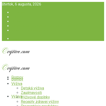
štvrtok, 6 augusta, 2026
Cookies
Domov
O nás
Vyhlásenie o ochrane osobných údajov (EU)
Zásady používania súborov cookie (EÚ)
Login
Domov
Domov
Výživa
Detská výživa
Zaujímavosti
Výživa
Výživové doplnky
Recepty zdravej výživy