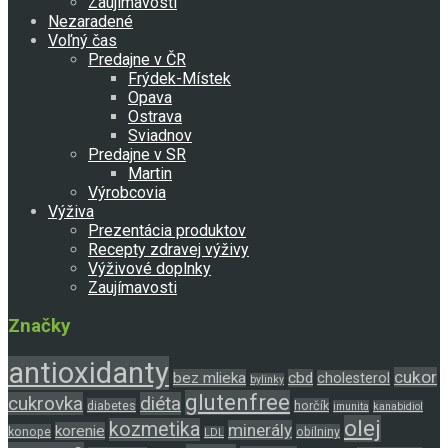
Zaujímavosti
Nezaradené
Voľný čas
Predajne v ČR
Frýdek-Místek
Opava
Ostrava
Sviadnov
Predajne v SR
Martin
Výrobcovia
Výživa
Prezentácia produktov
Recepty zdravej výživy
Výživové doplnky
Zaujímavosti
Značky
antioxidanty
cukor
bez mlieka
cbd
cholesterol
bylinky
glutenfree
cukrovka
diéta
diabetes
horčík
imunita
kanabidiol
olej
kozmetika
minerály
korenie
konope
obilniny
LDL