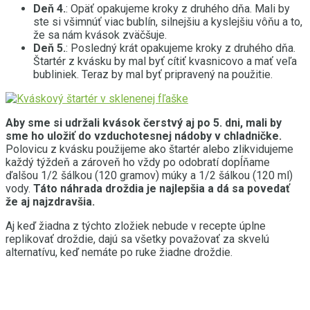
Deň 4.
: Opäť opakujeme kroky z druhého dňa. Mali by
ste si všimnúť viac bublín, silnejšiu a kyslejšiu vôňu a to,
že sa nám kvások zväčšuje.
Deň 5.
: Posledný krát opakujeme kroky z druhého dňa.
Štartér z kvásku by mal byť cítiť kvasnicovo ​​a mať veľa
bubliniek. Teraz by mal byť pripravený na použitie.
Aby sme si udržali kvások čerstvý aj po 5. dni, mali by
sme ho uložiť do vzduchotesnej nádoby v chladničke.
Polovicu z kvásku použijeme ako štartér alebo zlikvidujeme
každý týždeň a zároveň ho vždy po odobratí dopĺňame
ďalšou 1/2 šálkou (120 gramov) múky a 1/2 šálkou (120 ml)
vody.
Táto náhrada droždia je najlepšia a dá sa povedať
že aj najzdravšia.
Aj keď žiadna z týchto zložiek nebude v recepte úplne
replikovať droždie, dajú sa všetky považovať za skvelú
alternatívu, keď nemáte po ruke žiadne droždie.