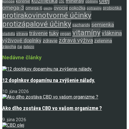
olej
kozmetika
minerály
korenie
konope
obilniny
LDL
omega-3
ovocie
pokožka
omega-6
probiotiká
potraviny
orechy
protirakovinotvorné účinky
protizápalové účinky
semienka
sacharidy
vitamíny
tuky
vláknina
trávenie
strava
vegan
sladidlá
zdravá výživa
výživové doplnky
zelenina
zdravie
zápcha
čaj
železo
Nedávne články
12 doplnkov dopamínu na zvýšenie nálady.
10. júna 2026
Ako dlho zostáva CBD vo vašom organizme ?
9. júna 2026