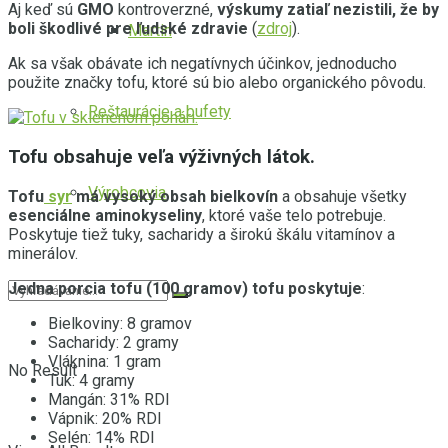
Aj keď sú
GMO
kontroverzné,
výskumy zatiaľ nezistili, že by
boli škodlivé pre ľudské zdravie
(
zdroj
).
Martin
Ak sa však obávate ich negatívnych účinkov, jednoducho
použite značky tofu, ktoré sú bio alebo organického pôvodu.
Reštaurácie a bufety
Tofu obsahuje veľa výživných látok.
Výrobcovia
Tofu
syr
má vysoký obsah bielkovín
a obsahuje všetky
esenciálne aminokyseliny
, ktoré vaše telo potrebuje.
Poskytuje tiež tuky, sacharidy a širokú škálu vitamínov a
minerálov.
Jedna porcia tofu (100 gramov) tofu poskytuje
:
Bielkoviny: 8 gramov
Sacharidy: 2 gramy
Vláknina: 1 gram
No Result
Tuk: 4 gramy
Mangán: 31% RDI
Vápnik: 20% RDI
Selén: 14% RDI