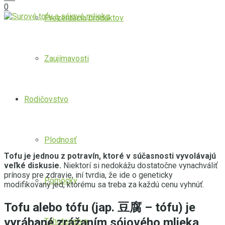
0
Prezentácia produktov
Zaujímavosti
Rodičovstvo
Plodnosť
Tofu je jednou z potravín, ktoré v súčasnosti vyvolávajú
veľké diskusie.
Niektorí si nedokážu dostatočne vynachváliť
prínosy pre zdravie, iní tvrdia, že ide o geneticky
Pomôcky
modifikovaný jed, ktorému sa treba za každú cenu vyhnúť.
Tofu alebo tófu (jap. 豆腐 – tófu) je
vyrábané zrážaním sójového mlieka
Tehotenstvo