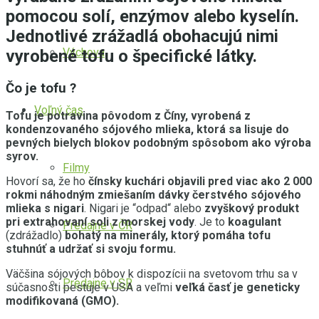
pomocou solí, enzýmov alebo kyselín.
Jednotlivé zrážadlá obohacujú nimi
Výchova
vyrobené tofu o špecifické látky.
Čo je tofu ?
Voľný čas
Tofu je potravina pôvodom z Číny, vyrobená z
kondenzovaného sójového mlieka, ktorá sa lisuje do
pevných bielych blokov podobným spôsobom ako výroba
syrov.
Filmy
Hovorí sa, že ho
čínsky kuchári objavili pred viac ako 2 000
rokmi náhodným zmiešaním dávky čerstvého sójového
mlieka s nigari
. Nigari je “odpad“ alebo
zvyškový produkt
pri extrahovaní soli z morskej vody
. Je to
koagulant
Predajne v ČR
(zdrážadlo)
bohatý na minerály, ktorý pomáha tofu
stuhnúť a udržať si svoju formu.
Väčšina sójových bôbov k dispozícii na svetovom trhu sa v
Predajne v SR
súčasnosti pestuje v USA a veľmi
veľká časť je geneticky
modifikovaná (GMO).