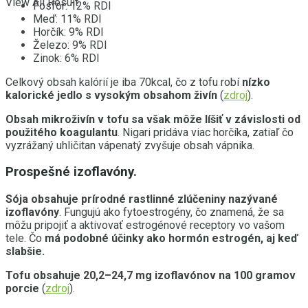
View All Result
Fosfor: 12% RDI
Meď: 11% RDI
Horčík: 9% RDI
Železo: 9% RDI
Zinok: 6% RDI
Celkový obsah kalórií je iba 70kcal, čo z tofu robí
nízko
kalorické jedlo s vysokým obsahom živín
(
zdroj
).
Obsah mikroživín v tofu sa však môže líšiť v závislosti od
použitého koagulantu
. Nigari pridáva viac horčíka, zatiaľ čo
vyzrážaný uhličitan vápenatý zvyšuje obsah vápnika.
Prospešné izoflavóny.
Sója obsahuje prírodné rastlinné zlúčeniny nazývané
izoflavóny
. Fungujú ako fytoestrogény, čo znamená, že sa
môžu pripojiť a aktivovať estrogénové receptory vo vašom
tele. Čo
má podobné účinky ako hormón estrogén, aj keď
slabšie.
Tofu obsahuje 20,2–24,7 mg izoflavónov na 100 gramov
porcie
(
zdroj
).