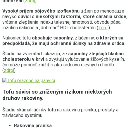
ochorení
(
zdroj
).
Vysoký príjem sójového izoflavónu
u žien po menopauze
navyše
súvisí s niekoľkými faktormi,
ktoré chránia srdce,
vrátane zlepšenia indexu telesnej hmotnosti, obvodu pása,
inzulínu nalačno a „dobrého“ HDL cholesterolu (
zdroj
).
Nakoniec tofu
obsahuje saponíny,
zlúčeniny,
o ktorých sa
predpokladá,
že
majú ochranné účinky na zdravie srdca.
Štúdie na zvieratách ukazujú, že
saponíny zlepšujú hladinu
cholesterolu v krvi
a zvyšujú vylučovanie žlčových kyselín,
čo môže pomôcť znížiť riziko srdcovo cievnych chorôb
(
zdroj
).
Tofu súvisí so zníženým rizikom niektorých
druhov rakoviny.
Štúdie skúmali účinky tofu na rakovinu prsníka, prostaty a
tráviaceho systému.
Rakovina prsníka.