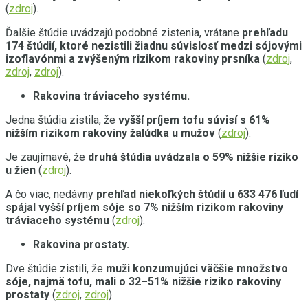
(
zdroj
).
Ďalšie štúdie uvádzajú podobné zistenia, vrátane
prehľadu
174 štúdií, ktoré nezistili žiadnu súvislosť medzi sójovými
izoflavónmi a zvýšeným rizikom rakoviny prsníka
(
zdroj
,
zdroj
,
zdroj
).
Rakovina tráviaceho systému.
Jedna štúdia zistila, že
vyšší príjem tofu súvisí s 61%
nižším rizikom rakoviny žalúdka u mužov
(
zdroj
).
Je zaujímavé, že
druhá štúdia uvádzala o 59% nižšie riziko
u žien
(
zdroj
).
A čo viac, nedávny
prehľad niekoľkých štúdií u 633 476 ľudí
spájal vyšší príjem sóje so 7% nižším rizikom rakoviny
tráviaceho systému
(
zdroj
).
Rakovina prostaty.
Dve štúdie zistili, že
muži konzumujúci väčšie množstvo
sóje, najmä tofu, mali o 32–51% nižšie riziko rakoviny
prostaty
(
zdroj
,
zdroj
).