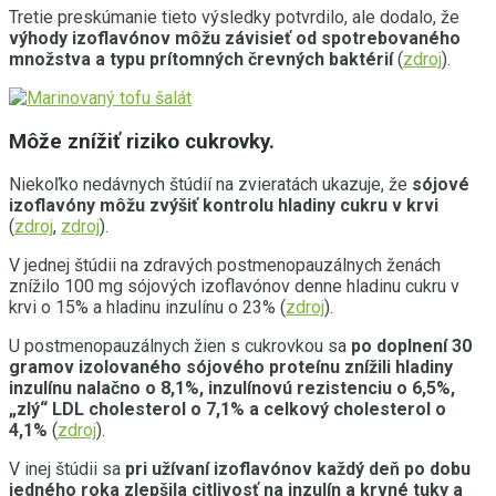
Tretie preskúmanie tieto výsledky potvrdilo, ale dodalo, že
výhody izoflavónov môžu závisieť od spotrebovaného
množstva a typu prítomných črevných baktérií
(
zdroj
).
Môže znížiť riziko cukrovky.
Niekoľko nedávnych štúdií na zvieratách ukazuje, že
sójové
izoflavóny môžu zvýšiť kontrolu hladiny cukru v krvi
(
zdroj
,
zdroj
).
V jednej štúdii na zdravých postmenopauzálnych ženách
znížilo 100 mg sójových izoflavónov denne hladinu cukru v
krvi o 15% a hladinu inzulínu o 23% (
zdroj
).
U postmenopauzálnych žien s cukrovkou sa
po doplnení 30
gramov izolovaného sójového proteínu znížili hladiny
inzulínu nalačno o 8,1%, inzulínovú rezistenciu o 6,5%,
„zlý“ LDL cholesterol o 7,1% a celkový cholesterol o
4,1%
(
zdroj
).
V inej štúdii sa
pri užívaní izoflavónov každý deň po dobu
jedného roka zlepšila citlivosť na inzulín a krvné tuky a