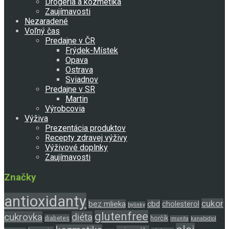
Drogéria a kozmetika
Zaujímavosti
Nezaradené
Voľný čas
Predajne v ČR
Frýdek-Místek
Opava
Ostrava
Sviadnov
Predajne v SR
Martin
Výrobcovia
Výživa
Prezentácia produktov
Recepty zdravej výživy
Výživové doplnky
Zaujímavosti
Značky
antioxidanty
cukor
bez mlieka
cbd
cholesterol
bylinky
glutenfree
cukrovka
diéta
diabetes
horčík
imunita
kanabidiol