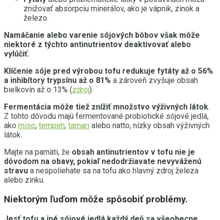
znižovať absorpciu minerálov, ako je vápnik, zinok a
železo.
Namáčanie alebo varenie sójových bôbov však môže
niektoré z týchto antinutrientov deaktivovať alebo
vylúčiť.
Klíčenie sóje pred výrobou tofu redukuje fytáty až o 56%
a inhibítory trypsínu až o 81%
a zároveň zvyšuje obsah
bielkovín až o 13% (
zdroj
).
Fermentácia môže tiež znížiť množstvo výživných látok
.
Z tohto dôvodu majú fermentované probiotické sójové jedlá,
ako
miso
,
tempeh
,
tamari
alebo natto, nízky obsah výživných
látok.
Majte na pamäti, že
obsah antinutrientov v tofu nie je
dôvodom na obavy, pokiaľ nedodržiavate nevyváženú
stravu
a nespoliehate sa na tofu ako hlavný zdroj železa
alebo zinku.
Niektorým ľuďom môže spôsobiť problémy.
Jesť tofu a iné sójové jedlá každý deň sa všeobecne