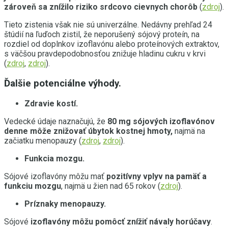
zároveň sa znížilo riziko srdcovo cievnych chorôb
(
zdroj
).
Tieto zistenia však nie sú univerzálne. Nedávny prehľad 24
štúdií na ľuďoch zistil, že neporušený sójový proteín, na
rozdiel od doplnkov izoflavónu alebo proteínových extraktov,
s väčšou pravdepodobnosťou znižuje hladinu cukru v krvi
(
zdroj
,
zdroj
).
Ďalšie potenciálne výhody.
Zdravie kostí.
Vedecké údaje naznačujú, že
80 mg sójových izoflavónov
denne môže znižovať úbytok kostnej hmoty,
najmä na
začiatku menopauzy (
zdroj
,
zdroj
).
Funkcia mozgu.
Sójové izoflavóny môžu mať
pozitívny vplyv na pamäť a
funkciu mozgu
, najmä u žien nad 65 rokov (
zdroj
).
Príznaky menopauzy.
Sójové
izoflavóny môžu pomôcť znížiť návaly horúčavy
.