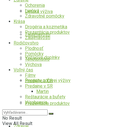
Ochorenia
Liečivá
Detská výživa
Zdravotné pomôcky
Krása
Drogéria a kozmetika
Prezentácia produktov
Zaujímavosti
Zaujímavosti
Rodičovstvo
Plodnosť
Pomôcky
Výživové doplnky
Tehotenstvo
Výchova
Voľný čas
Filmy
Recepty zdravej výživy
Predajne v ČR
Predajne v SR
Martin
Reštaurácie a bufety
Výrobcovia
Prezentácia produktov
No Result
View All Result
Zdravie