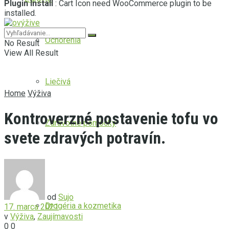
Plugin Install
: Cart Icon need WooCommerce plugin to be
installed.
Ochorenia
No Result
View All Result
Liečivá
Home
Výživa
Kontroverzné postavenie tofu vo
Zdravotné pomôcky
svete zdravých potravín.
Krása
od
Sujo
Drogéria a kozmetika
17. marca 2021
v
Výživa
,
Zaujímavosti
0
0