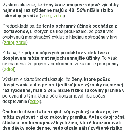
Výskum ukazuje, že
ženy konzumujúce sójové výrobky
najmenej raz týždenne majú o 48–56% nižšie riziko
rakoviny prsníka
(
zdroj
,
zdroj
).
Predpokladá sa, že
tento ochranný účinok pochádza
z
izoflavónov,
u ktorých sa tiež preukázalo, že pozitívne
ovplyvňujú menštruačný cyklus a hladinu estrogénu v krvi
(
zdroj
,
zdroj
).
Zdá sa, že
príjem sójových produktov v detstve a
dospievaní môže mať najochrannejšie účinky
. To však
neznamená, že príjem v neskoršom veku nie je prospešný
(
zdroj
).
Výskum v skutočnosti ukazuje, že
ženy, ktoré počas
dospievania a dospelosti jedli sójové výrobky najmenej
raz týždenne, mali o 24% nižšie riziko rakoviny prsníka
v
porovnaní s tými, ktoré sóju konzumovali iba počas
dospievania (
zdroj
).
Častou kritikou tofu a iných sójových výrobkov je, že
môžu zvyšovať riziko rakoviny prsníka. Avšak
dvojročná
štúdia u postmenopauzálnych žien, ktoré konzumovali
dve dávky sóje denne, nedokázala nájsť zvýšené riziko