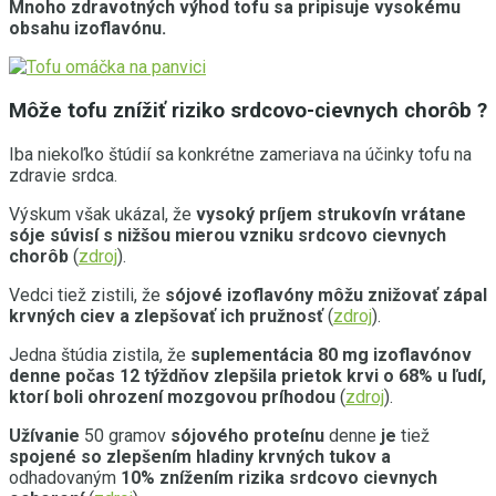
Mnoho zdravotných výhod tofu sa pripisuje vysokému
obsahu izoflavónu.
Môže tofu znížiť riziko srdcovo-cievnych chorôb ?
Iba niekoľko štúdií sa konkrétne zameriava na účinky tofu na
zdravie srdca.
Výskum však ukázal, že
vysoký príjem strukovín vrátane
sóje súvisí s nižšou mierou vzniku srdcovo cievnych
chorôb
(
zdroj
).
Vedci tiež zistili, že
sójové izoflavóny môžu znižovať zápal
krvných ciev a zlepšovať ich pružnosť
(
zdroj
).
Jedna štúdia zistila, že
suplementácia 80 mg izoflavónov
denne počas 12 týždňov zlepšila prietok krvi o 68% u ľudí,
ktorí boli ohrození mozgovou príhodou
(
zdroj
).
Užívanie
50 gramov
sójového proteínu
denne
je
tiež
spojené so zlepšením hladiny krvných tukov
a
odhadovaným
10% znížením rizika srdcovo cievnych