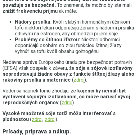
považuje za bezpečné.
To znamená, že možno by ste mali
znížiť frekvenciu príjmu
ak máte:
Nádory prsníka:
Kvôli slabým hormonálnym účinkom
tofu niektorí lekári odporúčajú ženám s nádormi prsníka
citlivými na estrogén, aby obmedzili príjem sóje.
Problémy so štítnou žľazou:
Niektorí odborníci
odporúčajú osobám so zlou funkciou štítnej žľazy
vyhnúť sa tofu kvôli obsahu goitrogénu.
Nedávna správa Európskeho úradu pre bezpečnosť potravín
(EFSA) však dospela k záveru, že
sója a sójové izoflavóny
nepredstavujú žiadne obavy z funkcie štítnej žľazy alebo
rakoviny prsníka a maternice
(
zdroj
).
Vedci sa napriek tomu zhodujú, že
kojenci by nemali byť
vystavení sójovým izoflavónom, čo môže narušiť vývoj
reprodukčných orgánov
(
zdroj
).
Vysoké množstvá sóje totiž môžu interferovať s
plodnosťou
(
zdroj
,
zdroj
).
Prísady, príprava a nákup.