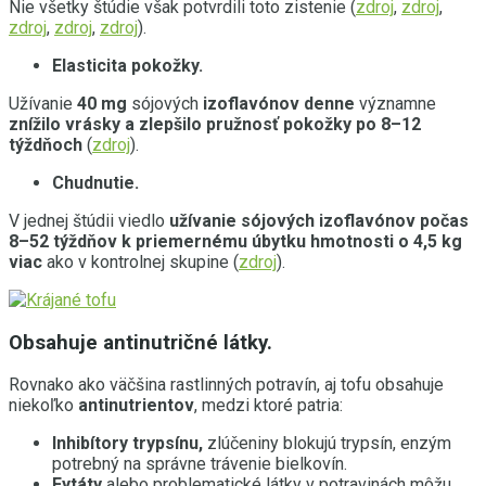
Nie všetky štúdie však potvrdili toto zistenie (
zdroj
,
zdroj
,
zdroj
,
zdroj
,
zdroj
).
Elasticita pokožky.
Užívanie
40 mg
sójových
izoflavónov denne
významne
znížilo vrásky a zlepšilo pružnosť pokožky po 8–12
týždňoch
(
zdroj
).
Chudnutie.
V jednej štúdii viedlo
užívanie sójových izoflavónov počas
8–52 týždňov k priemernému úbytku hmotnosti o 4,5 kg
viac
ako v kontrolnej skupine (
zdroj
).
Obsahuje antinutričné látky.
Rovnako ako väčšina rastlinných potravín, aj tofu obsahuje
niekoľko
antinutrientov
, medzi ktoré patria:
Inhibítory trypsínu,
zlúčeniny blokujú trypsín, enzým
potrebný na správne trávenie bielkovín.
Fytáty
alebo problematické látky v potravinách môžu