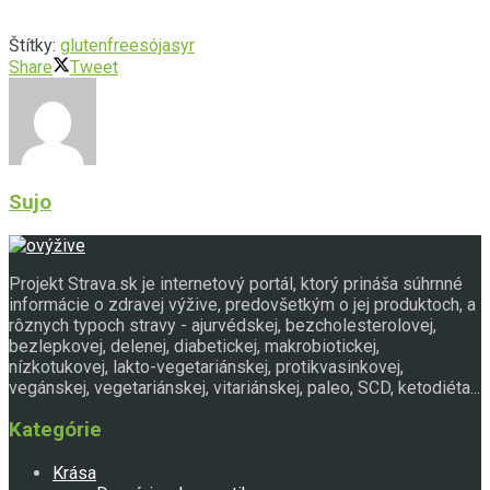
Štítky:
glutenfree
sója
syr
Share
Tweet
Sujo
Projekt Strava.sk je internetový portál, ktorý prináša súhrnné
informácie o zdravej výžive, predovšetkým o jej produktoch, a
rôznych typoch stravy - ajurvédskej, bezcholesterolovej,
bezlepkovej, delenej, diabetickej, makrobiotickej,
nízkotukovej, lakto-vegetariánskej, protikvasinkovej,
vegánskej, vegetariánskej, vitariánskej, paleo, SCD, ketodiéta...
Kategórie
Krása