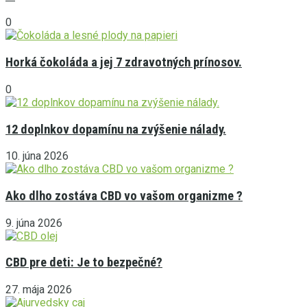
0
Horká čokoláda a jej 7 zdravotných prínosov.
0
12 doplnkov dopamínu na zvýšenie nálady.
10. júna 2026
Ako dlho zostáva CBD vo vašom organizme ?
9. júna 2026
CBD pre deti: Je to bezpečné?
27. mája 2026