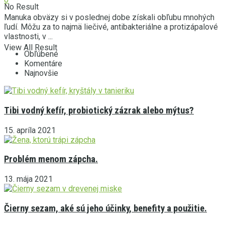
No Result
Manuka obväzy si v poslednej dobe získali obľubu mnohých
ľudí. Môžu za to najmä liečivé, antibakteriálne a protizápalové
vlastnosti, v ...
View All Result
Obľúbené
Komentáre
Najnovšie
Tibi vodný kefír, probiotický zázrak alebo mýtus?
15. apríla 2021
Problém menom zápcha.
13. mája 2021
Čierny sezam, aké sú jeho účinky, benefity a použitie.