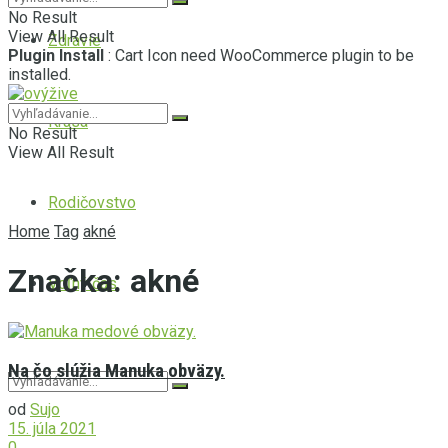
No Result
View All Result
Zdravie
Plugin Install
: Cart Icon need WooCommerce plugin to be
installed.
Krása
No Result
View All Result
Rodičovstvo
Home
Tag
akné
Značka:
akné
Voľný čas
Na čo slúžia Manuka obväzy.
od
Sujo
15. júla 2021
0