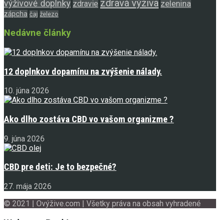
zdravá výživa
výživové doplnky
zelenina
zdravie
zápcha
čaj
železo
Nedávne články
12 doplnkov dopamínu na zvýšenie nálady.
10. júna 2026
Ako dlho zostáva CBD vo vašom organizme ?
9. júna 2026
CBD pre deti: Je to bezpečné?
27. mája 2026
© 2021 | Ovýžive.com | Všetky práva na obsah vyhradené