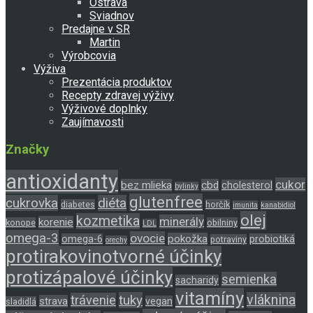
Ostrava
Sviadnov
Predajne v SR
Martin
Výrobcovia
Výživa
Prezentácia produktov
Recepty zdravej výživy
Výživové doplnky
Zaujímavosti
Značky
antioxidanty
cukor
bez mlieka
cbd
cholesterol
bylinky
glutenfree
cukrovka
diéta
diabetes
horčík
imunita
kanabidiol
olej
kozmetika
minerály
korenie
konope
obilniny
LDL
omega-3
ovocie
pokožka
omega-6
probiotiká
potraviny
orechy
protirakovinotvorné účinky
protizápalové účinky
semienka
sacharidy
vitamíny
tuky
vláknina
trávenie
strava
vegan
sladidlá