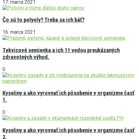
17. marca 2021
Čo sú to polyoly? Treba sa ich báť?
16. marca 2021
Tekvicové semienka a ich 11 vedou preukázaných
zdravotných výhod.
0
Kyseliny a ako vyrovnať ich pôsobenie v organizme časť
1.
0
Kyseliny a ako vyrovnať ich pôsobenie v organizme časť
2.