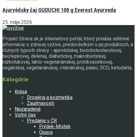
Ajurvédsky čaj GUDUCHI 100 g Everest Ayurveda
25. mája 2026
Projekt Strava.sk je internetový portál, ktorý prináša súhrnné
informácie o zdravej výžive, predovšetkým o jej produktoch, a
rôznych typoch stravy - ajurvédskej, bezcholesterolovej,
bezlepkovej, delenej, diabetickej, makrobiotickej,
nízkotukovej, lakto-vegetariánskej, protikvasinkovej,
vegánskej, vegetariánskej, vitariánskej, paleo, SCD, ketodiéta...
Kategórie
Krása
Drogéria a kozmetika
Zaujímavosti
Nezaradené
Voľný čas
Predajne v ČR
Frýdek-Místek
Opava