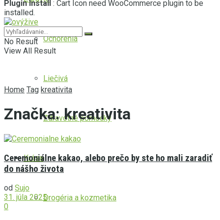
Plugin Install
: Cart Icon need WooCommerce plugin to be
installed.
Ochorenia
No Result
View All Result
Liečivá
Home
Tag
kreativita
Značka:
kreativita
Zdravotné pomôcky
Ceremoniálne kakao, alebo prečo by ste ho mali zaradiť
Krása
do nášho života
od
Sujo
31. júla 2025
Drogéria a kozmetika
0