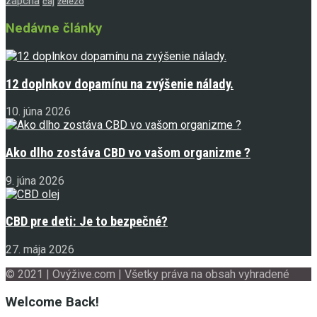
zápcha
čaj
železo
Nedávne články
12 doplnkov dopamínu na zvýšenie nálady.
10. júna 2026
Ako dlho zostáva CBD vo vašom organizme ?
9. júna 2026
CBD pre deti: Je to bezpečné?
27. mája 2026
© 2021 | Ovýžive.com | Všetky práva na obsah vyhradené
Welcome Back!