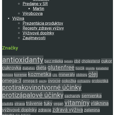
Predajne v SR
Martin
Výrobcovia
Výživa
Prezentácia produktov
Recepty zdravej výživy
Výživové doplnky
Zaujímavosti
Značky
antioxidanty
cukor
bez mlieka
cbd
cholesterol
bylinky
glutenfree
cukrovka
diéta
diabetes
horčík
imunita
kanabidiol
olej
kozmetika
minerály
korenie
konope
obilniny
LDL
omega-3
ovocie
pokožka
omega-6
probiotiká
potraviny
orechy
protirakovinotvorné účinky
protizápalové účinky
semienka
sacharidy
vitamíny
tuky
vláknina
trávenie
strava
vegan
sladidlá
zdravá výživa
výživové doplnky
zelenina
zdravie