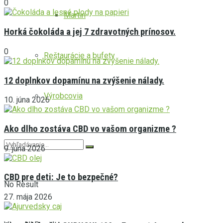
0
Martin
Horká čokoláda a jej 7 zdravotných prínosov.
0
Reštaurácie a bufety
12 doplnkov dopamínu na zvýšenie nálady.
Výrobcovia
10. júna 2026
Ako dlho zostáva CBD vo vašom organizme ?
9. júna 2026
CBD pre deti: Je to bezpečné?
No Result
27. mája 2026