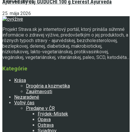
View All Result
Ajurvédsky čaj GUDUCHI 100 g Everest Ayurveda
25. mája 2026
Projekt Strava.sk je internetový portál, ktorý prináša súhrnné
informácie o zdravej výžive, predovšetkým o jej produktoch, a
rôznych typoch stravy - ajurvédskej, bezcholesterolovej,
bezlepkovej, delenej, diabetickej, makrobiotickej,
nízkotukovej, lakto-vegetariánskej, protikvasinkovej,
vegánskej, vegetariánskej, vitariánskej, paleo, SCD, ketodiéta...
Kategórie
Krása
Drogéria a kozmetika
Zaujímavosti
Nezaradené
Voľný čas
Predajne v ČR
Frýdek-Místek
Opava
Ostrava
Sviadnov