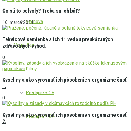
Čo sú to polyoly? Treba sa ich báť?
Výchova
16. marca 2021
Tekvicové semienka a ich 11 vedou preukázaných
Voľný čas
zdravotných výhod.
0
Filmy
Kyseliny a ako vyrovnať ich pôsobenie v organizme časť
1.
Predajne v ČR
0
Kyseliny a ako vyrovnať ich pôsobenie v organizme časť
Predajne v SR
2.