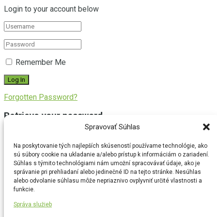
Login to your account below
Remember Me
Forgotten Password?
Retrieve your password
Spravovať Súhlas
Please enter your username or email address to reset your
password.
Na poskytovanie tých najlepších skúseností používame technológie, ako
sú súbory cookie na ukladanie a/alebo prístup k informáciám o zariadení.
Súhlas s týmito technológiami nám umožní spracovávať údaje, ako je
správanie pri prehliadaní alebo jedinečné ID na tejto stránke. Nesúhlas
alebo odvolanie súhlasu môže nepriaznivo ovplyvniť určité vlastnosti a
funkcie.
Log In
Správa služieb
No Result