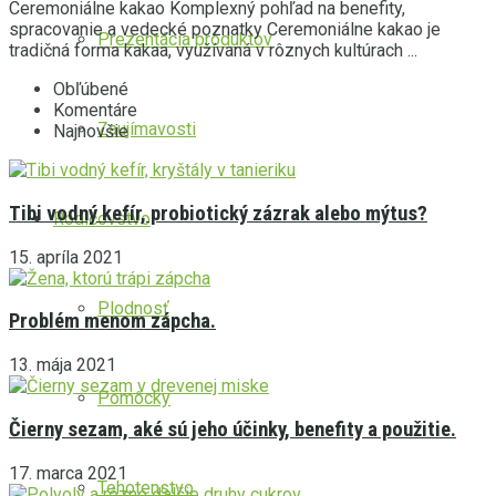
Ceremoniálne kakao Komplexný pohľad na benefity,
spracovanie a vedecké poznatky Ceremoniálne kakao je
Prezentácia produktov
tradičná forma kakaa, využívaná v rôznych kultúrach ...
Obľúbené
Komentáre
Zaujímavosti
Najnovšie
Tibi vodný kefír, probiotický zázrak alebo mýtus?
Rodičovstvo
15. apríla 2021
Plodnosť
Problém menom zápcha.
13. mája 2021
Pomôcky
Čierny sezam, aké sú jeho účinky, benefity a použitie.
17. marca 2021
Tehotenstvo