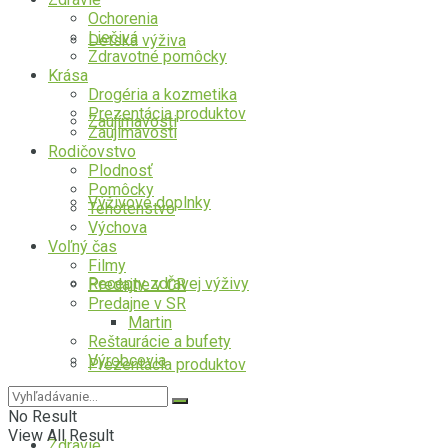
Ochorenia
Liečivá
Detská výživa
Zdravotné pomôcky
Krása
Drogéria a kozmetika
Prezentácia produktov
Zaujímavosti
Zaujímavosti
Rodičovstvo
Plodnosť
Pomôcky
Výživové doplnky
Tehotenstvo
Výchova
Voľný čas
Filmy
Recepty zdravej výživy
Predajne v ČR
Predajne v SR
Martin
Reštaurácie a bufety
Výrobcovia
Prezentácia produktov
No Result
View All Result
Zdravie