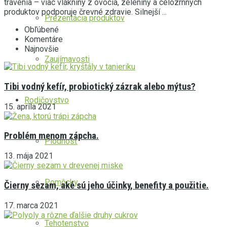
trávenia – viac vlákniny z ovocia, zeleniny a celozrnných
produktov podporuje črevné zdravie. Silnejší ...
Prezentácia produktov
Obľúbené
Komentáre
Najnovšie
Zaujímavosti
Tibi vodný kefír, probiotický zázrak alebo mýtus?
Rodičovstvo
15. apríla 2021
Problém menom zápcha.
Plodnosť
13. mája 2021
Pomôcky
Čierny sezam, aké sú jeho účinky, benefity a použitie.
17. marca 2021
Tehotenstvo