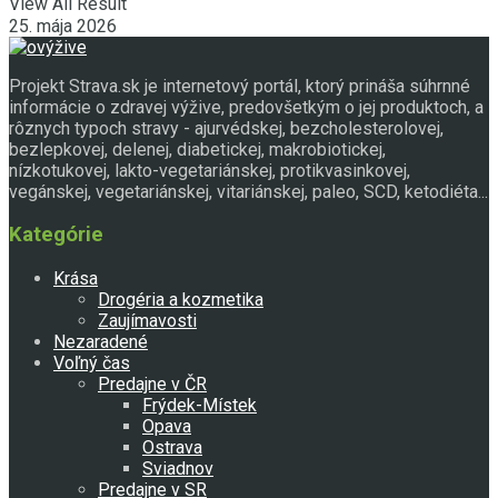
View All Result
25. mája 2026
Projekt Strava.sk je internetový portál, ktorý prináša súhrnné
informácie o zdravej výžive, predovšetkým o jej produktoch, a
rôznych typoch stravy - ajurvédskej, bezcholesterolovej,
bezlepkovej, delenej, diabetickej, makrobiotickej,
nízkotukovej, lakto-vegetariánskej, protikvasinkovej,
vegánskej, vegetariánskej, vitariánskej, paleo, SCD, ketodiéta...
Kategórie
Krása
Drogéria a kozmetika
Zaujímavosti
Nezaradené
Voľný čas
Predajne v ČR
Frýdek-Místek
Opava
Ostrava
Sviadnov
Predajne v SR