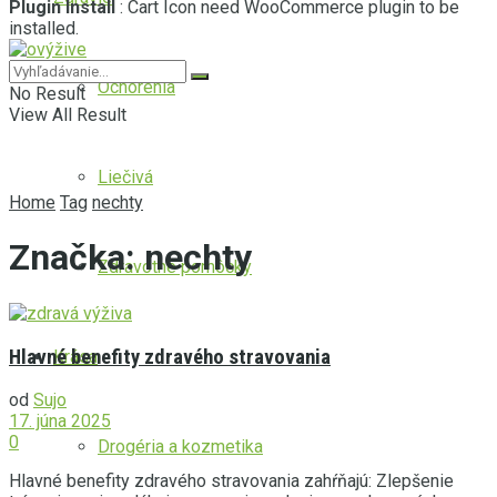
Plugin Install
: Cart Icon need WooCommerce plugin to be
installed.
Ochorenia
No Result
View All Result
Liečivá
Home
Tag
nechty
Značka:
nechty
Zdravotné pomôcky
Hlavné benefity zdravého stravovania
Krása
od
Sujo
17. júna 2025
0
Drogéria a kozmetika
Hlavné benefity zdravého stravovania zahŕňajú: Zlepšenie