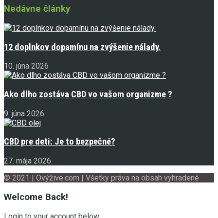
Nedávne články
12 doplnkov dopamínu na zvýšenie nálady.
10. júna 2026
Ako dlho zostáva CBD vo vašom organizme ?
9. júna 2026
CBD pre deti: Je to bezpečné?
27. mája 2026
© 2021 | Ovýžive.com | Všetky práva na obsah vyhradené
Welcome Back!
Login to your account below