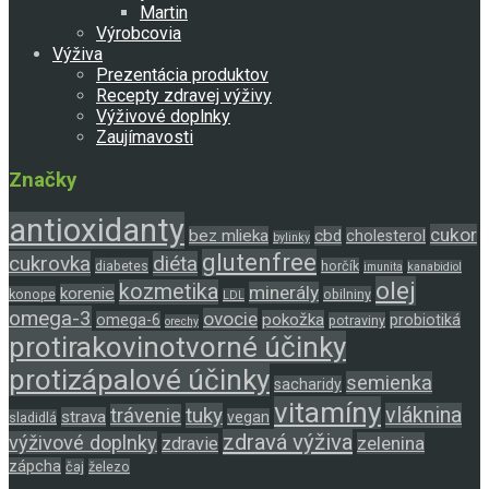
Martin
Výrobcovia
Výživa
Prezentácia produktov
Recepty zdravej výživy
Výživové doplnky
Zaujímavosti
Značky
antioxidanty
cukor
bez mlieka
cbd
cholesterol
bylinky
glutenfree
cukrovka
diéta
diabetes
horčík
imunita
kanabidiol
olej
kozmetika
minerály
korenie
konope
obilniny
LDL
omega-3
ovocie
pokožka
omega-6
probiotiká
potraviny
orechy
protirakovinotvorné účinky
protizápalové účinky
semienka
sacharidy
vitamíny
tuky
vláknina
trávenie
strava
vegan
sladidlá
zdravá výživa
výživové doplnky
zelenina
zdravie
zápcha
čaj
železo