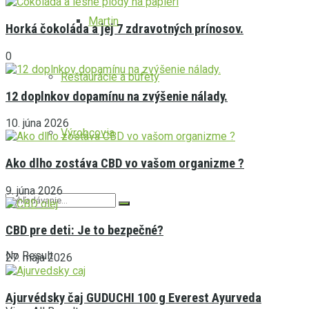
Martin
Horká čokoláda a jej 7 zdravotných prínosov.
0
Reštaurácie a bufety
12 doplnkov dopamínu na zvýšenie nálady.
10. júna 2026
Výrobcovia
Ako dlho zostáva CBD vo vašom organizme ?
9. júna 2026
CBD pre deti: Je to bezpečné?
No Result
27. mája 2026
Ajurvédsky čaj GUDUCHI 100 g Everest Ayurveda