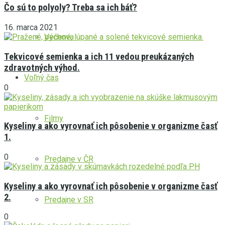
Čo sú to polyoly? Treba sa ich báť?
16. marca 2021
Výchova
Tekvicové semienka a ich 11 vedou preukázaných
zdravotných výhod.
Voľný čas
0
Filmy
Kyseliny a ako vyrovnať ich pôsobenie v organizme časť
1.
0
Predajne v ČR
Kyseliny a ako vyrovnať ich pôsobenie v organizme časť
2.
Predajne v SR
0