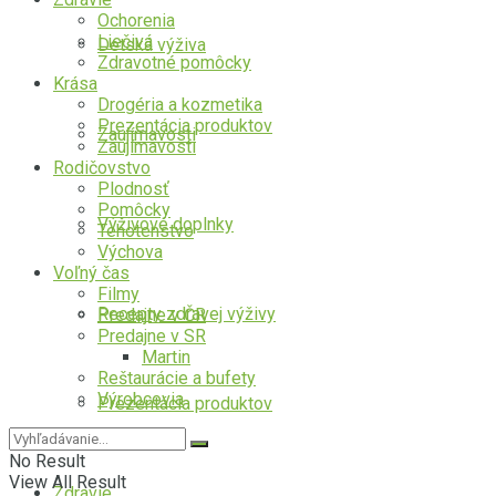
Ochorenia
Liečivá
Detská výživa
Zdravotné pomôcky
Krása
Drogéria a kozmetika
Prezentácia produktov
Zaujímavosti
Zaujímavosti
Rodičovstvo
Plodnosť
Pomôcky
Výživové doplnky
Tehotenstvo
Výchova
Voľný čas
Filmy
Recepty zdravej výživy
Predajne v ČR
Predajne v SR
Martin
Reštaurácie a bufety
Výrobcovia
Prezentácia produktov
No Result
View All Result
Zdravie