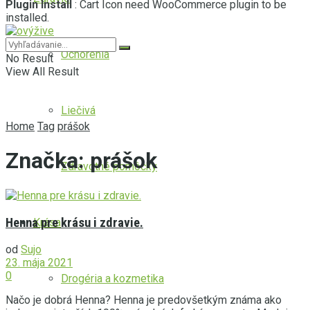
Plugin Install
: Cart Icon need WooCommerce plugin to be
installed.
Ochorenia
No Result
View All Result
Liečivá
Home
Tag
prášok
Značka:
prášok
Zdravotné pomôcky
Henna pre krásu i zdravie.
Krása
od
Sujo
23. mája 2021
0
Drogéria a kozmetika
Načo je dobrá Henna? Henna je predovšetkým známa ako