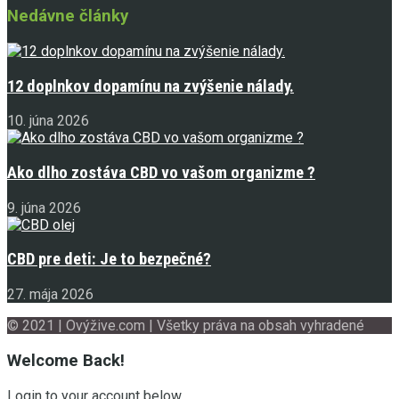
Nedávne články
12 doplnkov dopamínu na zvýšenie nálady.
10. júna 2026
Ako dlho zostáva CBD vo vašom organizme ?
9. júna 2026
CBD pre deti: Je to bezpečné?
27. mája 2026
© 2021 | Ovýžive.com | Všetky práva na obsah vyhradené
Welcome Back!
Login to your account below