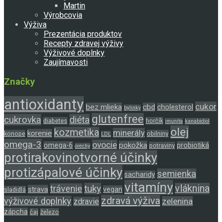
Martin
Výrobcovia
Výživa
Prezentácia produktov
Recepty zdravej výživy
Výživové doplnky
Zaujímavosti
Značky
antioxidanty
cukor
bez mlieka
cbd
cholesterol
bylinky
glutenfree
cukrovka
diéta
diabetes
horčík
imunita
kanabidiol
olej
kozmetika
minerály
korenie
konope
obilniny
LDL
omega-3
ovocie
pokožka
omega-6
probiotiká
potraviny
orechy
protirakovinotvorné účinky
protizápalové účinky
semienka
sacharidy
vitamíny
tuky
vláknina
trávenie
strava
vegan
sladidlá
zdravá výživa
výživové doplnky
zelenina
zdravie
zápcha
čaj
železo