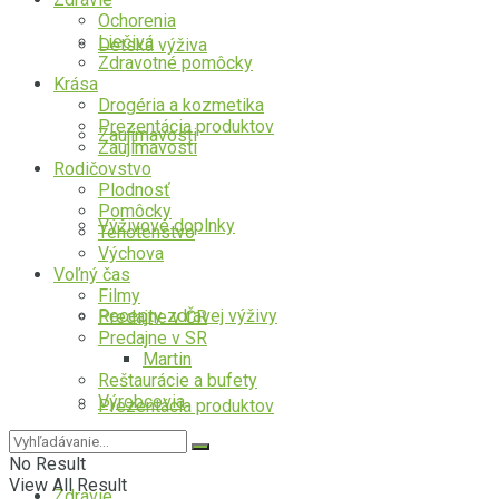
Ochorenia
Liečivá
Detská výživa
Zdravotné pomôcky
Krása
Drogéria a kozmetika
Prezentácia produktov
Zaujímavosti
Zaujímavosti
Rodičovstvo
Plodnosť
Pomôcky
Výživové doplnky
Tehotenstvo
Výchova
Voľný čas
Filmy
Recepty zdravej výživy
Predajne v ČR
Predajne v SR
Martin
Reštaurácie a bufety
Výrobcovia
Prezentácia produktov
No Result
View All Result
Zdravie