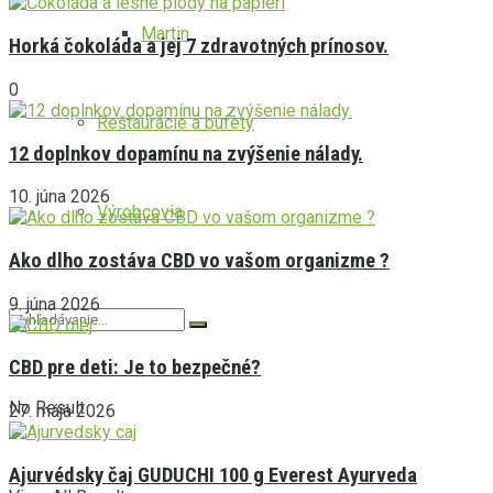
Martin
Horká čokoláda a jej 7 zdravotných prínosov.
0
Reštaurácie a bufety
12 doplnkov dopamínu na zvýšenie nálady.
10. júna 2026
Výrobcovia
Ako dlho zostáva CBD vo vašom organizme ?
9. júna 2026
CBD pre deti: Je to bezpečné?
No Result
27. mája 2026
Ajurvédsky čaj GUDUCHI 100 g Everest Ayurveda