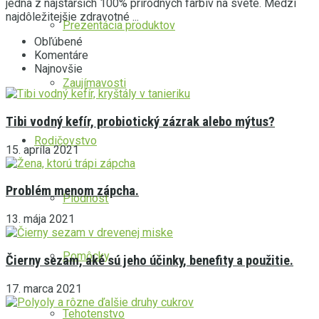
jedna z najstarších 100% prírodných farbív na svete. Medzi
najdôležitejšie zdravotné ...
Prezentácia produktov
Obľúbené
Komentáre
Najnovšie
Zaujímavosti
Tibi vodný kefír, probiotický zázrak alebo mýtus?
Rodičovstvo
15. apríla 2021
Problém menom zápcha.
Plodnosť
13. mája 2021
Pomôcky
Čierny sezam, aké sú jeho účinky, benefity a použitie.
17. marca 2021
Tehotenstvo