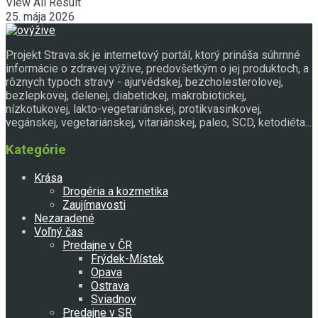
View All Result
25. mája 2026
Projekt Strava.sk je internetový portál, ktorý prináša súhrnné
informácie o zdravej výžive, predovšetkým o jej produktoch, a
rôznych typoch stravy - ajurvédskej, bezcholesterolovej,
bezlepkovej, delenej, diabetickej, makrobiotickej,
nízkotukovej, lakto-vegetariánskej, protikvasinkovej,
vegánskej, vegetariánskej, vitariánskej, paleo, SCD, ketodiéta...
Kategórie
Krása
Drogéria a kozmetika
Zaujímavosti
Nezaradené
Voľný čas
Predajne v ČR
Frýdek-Místek
Opava
Ostrava
Sviadnov
Predajne v SR