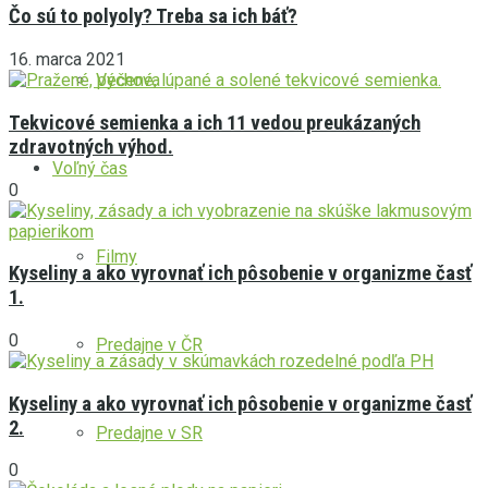
Čo sú to polyoly? Treba sa ich báť?
16. marca 2021
Výchova
Tekvicové semienka a ich 11 vedou preukázaných
zdravotných výhod.
Voľný čas
0
Filmy
Kyseliny a ako vyrovnať ich pôsobenie v organizme časť
1.
0
Predajne v ČR
Kyseliny a ako vyrovnať ich pôsobenie v organizme časť
2.
Predajne v SR
0