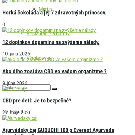
Martin
Horká čokoláda a jej 7 zdravotných prínosov.
0
Reštaurácie a bufety
12 doplnkov dopamínu na zvýšenie nálady.
10. júna 2026
Výrobcovia
Ako dlho zostáva CBD vo vašom organizme ?
9. júna 2026
CBD pre deti: Je to bezpečné?
No Result
27. mája 2026
Ajurvédsky čaj GUDUCHI 100 g Everest Ayurveda