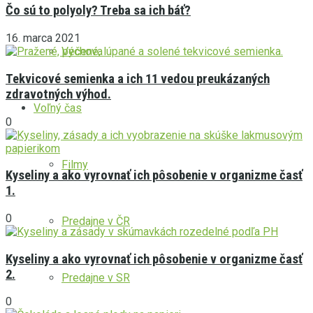
Čo sú to polyoly? Treba sa ich báť?
16. marca 2021
Výchova
Tekvicové semienka a ich 11 vedou preukázaných
zdravotných výhod.
Voľný čas
0
Filmy
Kyseliny a ako vyrovnať ich pôsobenie v organizme časť
1.
0
Predajne v ČR
Kyseliny a ako vyrovnať ich pôsobenie v organizme časť
2.
Predajne v SR
0