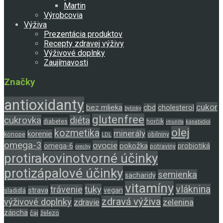
Martin
Výrobcovia
Výživa
Prezentácia produktov
Recepty zdravej výživy
Výživové doplnky
Zaujímavosti
Značky
antioxidanty
cukor
bez mlieka
cbd
cholesterol
bylinky
glutenfree
cukrovka
diéta
diabetes
horčík
imunita
kanabidiol
olej
kozmetika
minerály
korenie
konope
obilniny
LDL
omega-3
ovocie
pokožka
omega-6
probiotiká
potraviny
orechy
protirakovinotvorné účinky
protizápalové účinky
semienka
sacharidy
vitamíny
tuky
vláknina
trávenie
strava
vegan
sladidlá
zdravá výživa
výživové doplnky
zelenina
zdravie
zápcha
čaj
železo