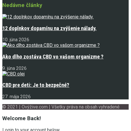
Nedávne články
12 doplnkov dopamínu na zvýšenie nálady.
10. júna 2026
Ako dlho zostáva CBD vo vašom organizme ?
9. júna 2026
CBD pre deti: Je to bezpečné?
27. mája 2026
© 2021 | Ovýžive.com | Všetky práva na obsah vyhradené
Welcome Back!
Login to your account below