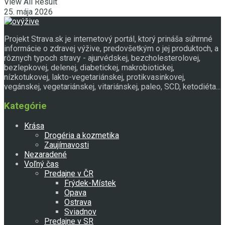
View All Result
25. mája 2026
Projekt Strava.sk je internetový portál, ktorý prináša súhrnné
informácie o zdravej výžive, predovšetkým o jej produktoch, a
rôznych typoch stravy - ajurvédskej, bezcholesterolovej,
bezlepkovej, delenej, diabetickej, makrobiotickej,
nízkotukovej, lakto-vegetariánskej, protikvasinkovej,
vegánskej, vegetariánskej, vitariánskej, paleo, SCD, ketodiéta...
Kategórie
Krása
Drogéria a kozmetika
Zaujímavosti
Nezaradené
Voľný čas
Predajne v ČR
Frýdek-Místek
Opava
Ostrava
Sviadnov
Predajne v SR