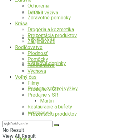
Ochorenia
Liečivá
Detská výživa
Zdravotné pomôcky
Krása
Drogéria a kozmetika
Prezentácia produktov
Zaujímavosti
Zaujímavosti
Rodičovstvo
Plodnosť
Pomôcky
Výživové doplnky
Tehotenstvo
Výchova
Voľný čas
Filmy
Recepty zdravej výživy
Predajne v ČR
Predajne v SR
Martin
Reštaurácie a bufety
Výrobcovia
Prezentácia produktov
No Result
View All Result
Zdravie