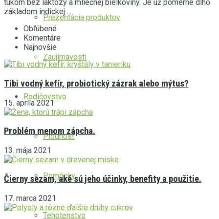
tukom bez laktózy a mliečnej bielkoviny. Je už pomerne dlho
základom indickej ...
Prezentácia produktov
Obľúbené
Komentáre
Najnovšie
Zaujímavosti
Tibi vodný kefír, probiotický zázrak alebo mýtus?
Rodičovstvo
15. apríla 2021
Problém menom zápcha.
Plodnosť
13. mája 2021
Pomôcky
Čierny sezam, aké sú jeho účinky, benefity a použitie.
17. marca 2021
Tehotenstvo