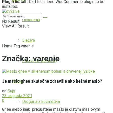
Plugin Install
: Cart Icon need WooCommerce plugin to be
installed.
Ochorenia
No Result
View All Result
Liečivá
Home
Tag
varenie
Značka:
varenie
Zdravotné pomôcky
Je maslo ghee skutočne zdravšie ako bežné maslo?
Krása
od
Sujo
23. augusta 2021
0
Drogéria a kozmetika
Ghee alebo inak prepustené maslo je čistým maslovým