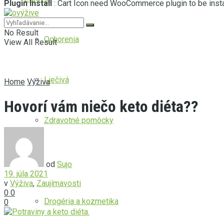
Plugin Install
: Cart Icon need WooCommerce plugin to be insta
No Result
Ochorenia
View All Result
Liečivá
Home
Výživa
Hovorí vám niečo keto diéta??
Zdravotné pomôcky
Krása
od
Sujo
19. júla 2021
v
Výživa
,
Zaujímavosti
0
0
Drogéria a kozmetika
0