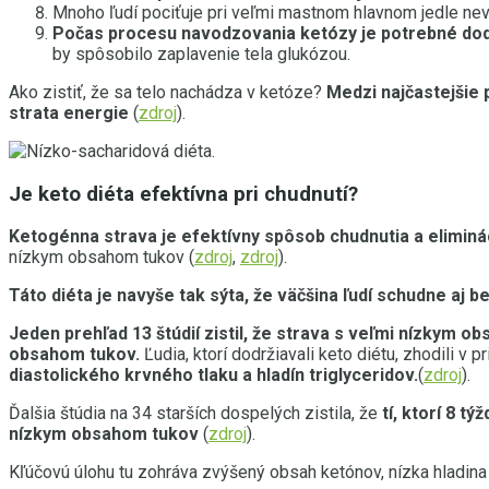
Mnoho ľudí pociťuje pri veľmi mastnom hlavnom jedle ne
Počas procesu navodzovania ketózy je potrebné dodr
by spôsobilo zaplavenie tela glukózou.
Ako zistiť, že sa telo nachádza v ketóze?
Medzi najčastejšie 
strata energie
(
zdroj
).
Je keto diéta efektívna pri chudnutí?
Ketogénna strava je efektívny spôsob chudnutia a eliminá
nízkym obsahom tukov (
zdroj
,
zdroj
).
Táto diéta je navyše tak sýta, že väčšina ľudí schudne aj b
Jeden prehľad 13 štúdií zistil, že strava s veľmi nízkym 
obsahom tukov.
Ľudia, ktorí dodržiavali keto diétu, zhodili v 
diastolického krvného tlaku a hladín triglyceridov.
(
zdroj
).
Ďalšia štúdia na 34 starších dospelých zistila, že
tí, ktorí 8 t
nízkym obsahom tukov
(
zdroj
).
Kľúčovú úlohu tu zohráva zvýšený obsah ketónov, nízka hladina cu