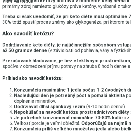
Telo sa do stavu ketózy dostáva v momente kedy nemá k dis
View All Result
primárny zdroj namiesto glukózy práve ketóny, vyrábané z tuko
Treba si však uvedomiť, že pri keto diéte musí optimálne
30% totiž spustí proces známy ako glykogenéza, pri ktorom tel
Ako navodiť ketózu?
Dodržiavanie keto diéty, je najúčinnejším spôsobom vstup
až 50 gramov denne
(v závislosti od pohlavia, váhy a fyzick
Prerušované hladovanie, je tiež efektívnym prostriedkom,
spočíva v obmedzení príjmu potravy na zhruba 8 hodín denne a
Príklad ako navodiť ketózu:
Konzumácia maximálne 1 jedla počas 1-2 úvodných d
Nasledujúci deň je potrebný pôst a pomalá aktivita
po 
doplnenie minerálov.
Dodržiavať dlhší spánkový režim
(9-10 hodín denne)
Nepokúšať sa navodiť ketózu prostredníctvom diéty
Je potrebné konzumovať minimálne 70-80% kalórii z 
Veľkosť porcie je veľmi dôležitá.
Odporúčajú sa najmä m
Konzumácia príliš veľkého množstva jedla alebo biel