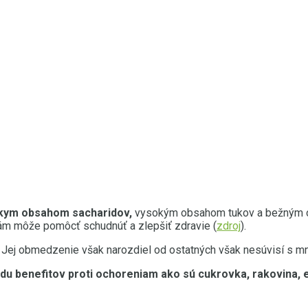
ízkym obsahom sacharidov,
vysokým obsahom tukov a bežným ob
vám môže pomôcť schudnúť a zlepšiť zdravie (
zdroj
).
Jej obmedzenie však narozdiel od ostatných však nesúvisí s m
adu benefitov proti ochoreniam ako sú cukrovka, rakovina,