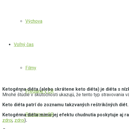
Výchova
Voľný čas
Filmy
Ketogénna diéta (alebo skrátene keto diéta) je diéta s n
Predajne v ČR
Mnohé štúdie v skutočnosti ukazujú, že tento typ stravovania 
Keto diéta patrí do zoznamu takzvaných reštrikčných diét.
Predajne v SR
Ketogénna diéta mimo jej efektu chudnutia poskytuje aj r
zdroj
,
zdroj
)
.