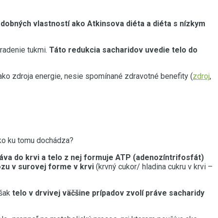
obných vlastností ako Atkinsova diéta a diéta s nízkym
hradenie tukmi.
Táto redukcia sacharidov uvedie telo do
ako zdroja energie, nesie spomínané zdravotné benefity (
zdroj
,
 ako ku tomu dochádza?
va do krvi a telo z nej formuje ATP (adenozíntrifosfát)
ózu
v surovej forme v krvi
(krvný cukor/ hladina cukru v krvi –
však
telo
v drvivej väčšine prípadov zvolí práve sacharidy