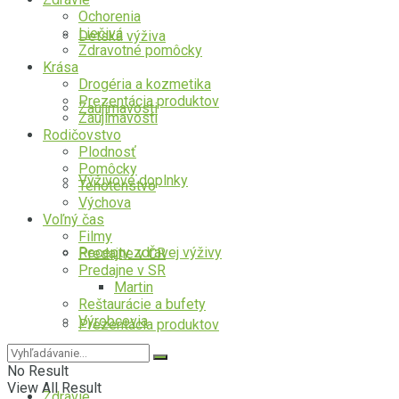
Ochorenia
Liečivá
Detská výživa
Zdravotné pomôcky
Krása
Drogéria a kozmetika
Prezentácia produktov
Zaujímavosti
Zaujímavosti
Rodičovstvo
Plodnosť
Pomôcky
Výživové doplnky
Tehotenstvo
Výchova
Voľný čas
Filmy
Recepty zdravej výživy
Predajne v ČR
Predajne v SR
Martin
Reštaurácie a bufety
Výrobcovia
Prezentácia produktov
No Result
View All Result
Zdravie