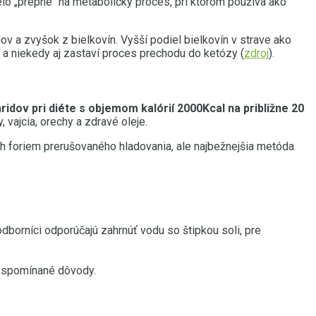
o „prepne“ na metabolický proces, pri ktorom používa ako
v a zvyšok z bielkovín. Vyšší podiel bielkovín v strave ako
 a niekedy aj zastaví proces prechodu do ketózy (
zdroj
).
dov pri diéte s objemom kalórií 2000Kcal na približne 20
 vajcia, orechy a zdravé oleje.
 foriem prerušovaného hladovania, ale najbežnejšia metóda
dborníci odporúčajú zahrnúť vodu so štipkou soli, pre
 spomínané dôvody.
.