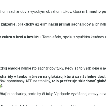
sahom sacharidov a vysokým obsahom tukov, ktorá
má mnoho pod
zníženie, prakticky až elimináciu príjmu sacharidov
a ich na
ukru v krvi a inzulínu.
Tento efekt, spolu s využitím ketónov 
 zdroj energie namiesto sacharidov tuky. Kedy sa to však deje a
sacharidy v tenkom čreve na glukózu,
ktorá sa následne dostá
však spomínaný ATP nestabilný,
telo preferuje skladovať gluk
j
).
ňajúc sacharidy, proteíny či tuky. V prípade vyváženej stravy si 