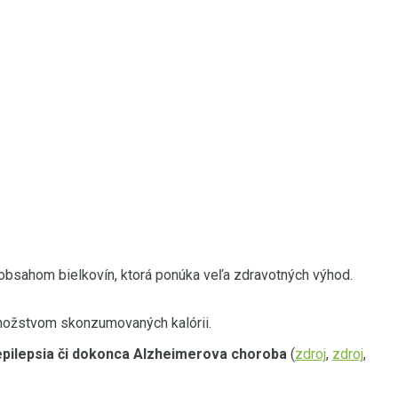
sahom bielkovín, ktorá ponúka veľa zdravotných výhod.
nožstvom skonzumovaných kalórii.
 epilepsia či dokonca Alzheimerova choroba
(
zdroj
,
zdroj
,